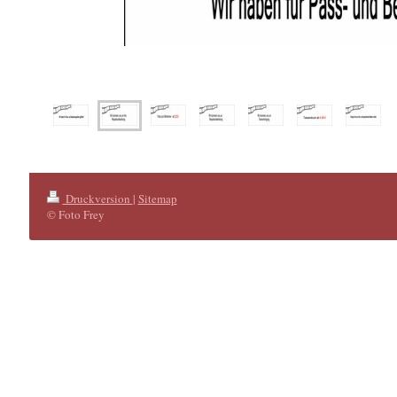
Druckversion
|
Sitemap
© Foto Frey