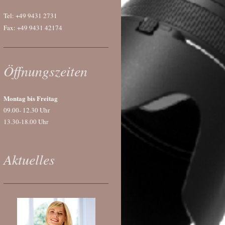
Tel: +49 9431 2731
Fax: +49 9431 42174
Öffnungszeiten
Montag bis Freitag
09.00- 12.30 Uhr
13.30-18.00 Uhr
Aktuelles