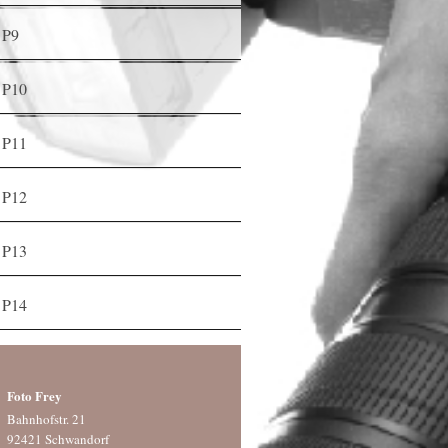
P9
P10
P11
P12
P13
P14
Foto Frey
Bahnhofstr. 21
92421 Schwandorf