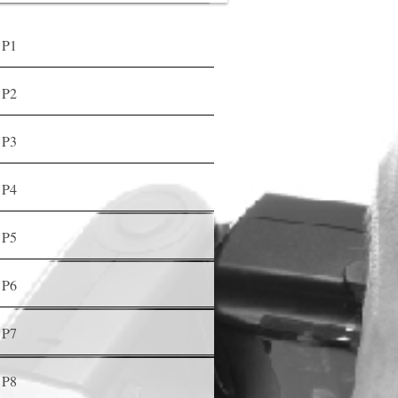
P1
P2
P3
P4
P5
P6
P7
P8